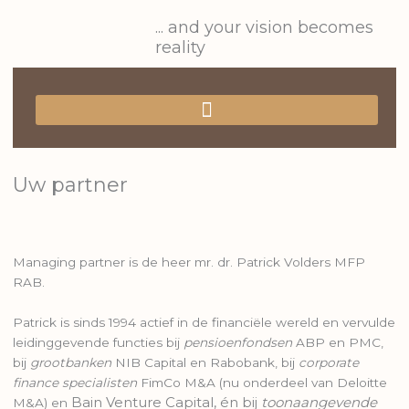
Ga
... and your vision becomes
naar
reality
de
inhoud
Uw partner
Managing partner is de heer mr. dr. Patrick Volders MFP
RAB.
Patrick is sinds 1994 actief in de financiële wereld en vervulde
leidinggevende functies bij
pensioenfondsen
ABP en PMC,
bij
grootbanken
NIB Capital en Rabobank, bij
corporate
finance specialisten
FimCo M&A (nu onderdeel van Deloitte
Bain Venture Capital
, én bij
toonaangevende
M&A) en